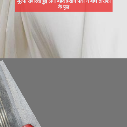
जुल्फें संवारती हुईं लगीं बेहद हसीन फैंस ने बांधे तारीफों
के पुल